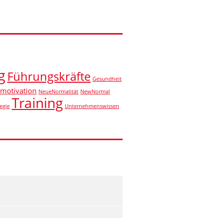
g
Führungskräfte
Gesundheit
motivation
NeueNormalität
NewNormal
Training
egie
Unternehmenswissen