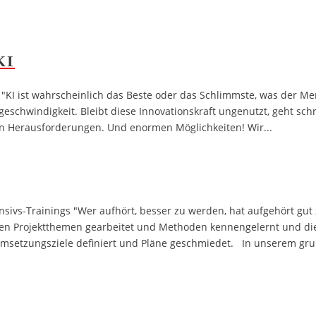
KI
r "KI ist wahrscheinlich das Beste oder das Schlimmste, was der M
htgeschwindigkeit. Bleibt diese Innovationskraft ungenutzt, geht sch
uen Herausforderungen. Und enormen Möglichkeiten! Wir...
ivs-Trainings "Wer aufhört, besser zu werden, hat aufgehört gut z
en Projektthemen gearbeitet und Methoden kennengelernt und die
Umsetzungsziele definiert und Pläne geschmiedet. In unserem g