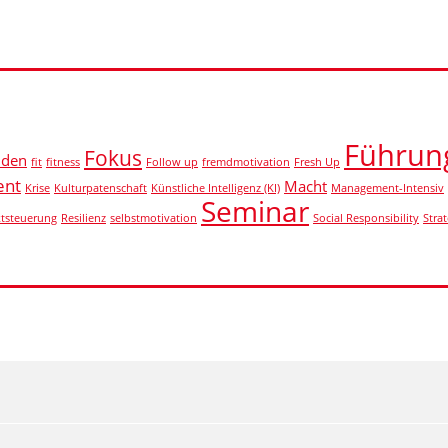
Führun
Fokus
iden
fit
fitness
Follow up
fremdmotivation
Fresh Up
ent
Macht
Krise
Kulturpatenschaft
Künstliche Intelligenz (KI)
Management-Intensiv
Seminar
ktsteuerung
Resilienz
selbstmotivation
Social Responsibility
Strat