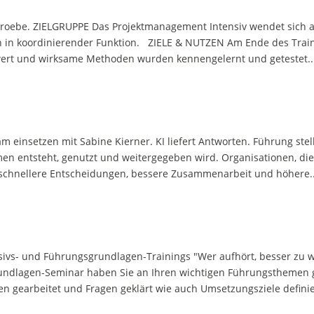
 Stroebe. ZIELGRUPPE Das Projektmanagement Intensiv wendet sich an
en in koordinierender Funktion. ZIELE & NUTZEN Am Ende des Train
rwert und wirksame Methoden wurden kennengelernt und getestet...
insetzen mit Sabine Kierner. KI liefert Antworten. Führung stellt
men entsteht, genutzt und weitergegeben wird. Organisationen, die
: schnellere Entscheidungen, bessere Zusammenarbeit und höhere..
vs- und Führungsgrundlagen-Trainings "Wer aufhört, besser zu we
rundlagen-Seminar haben Sie an Ihren wichtigen Führungsthemen
n gearbeitet und Fragen geklärt wie auch Umsetzungsziele definie