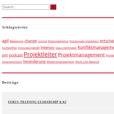
Schlagwörter
agil
change
entsche
Bewegung
corona
Eigenmarketing
Emotionale Intelligenz
Konfliktmanagem
Intensiv
homeoffice
Innovationskraft
klaus reithmeier
Projektleiter
Projektmanagement
pm
podcast
Proje
Veränderung
Verantwortung
Wissensmanagement
Work-Life-Balance
Beiträge
FOKUS-TRAINING LEADERSHIP & KI