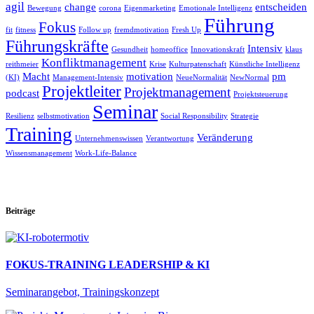
agil
change
entscheiden
Bewegung
corona
Eigenmarketing
Emotionale Intelligenz
Führung
Fokus
fit
fitness
Follow up
fremdmotivation
Fresh Up
Führungskräfte
Intensiv
Gesundheit
homeoffice
Innovationskraft
klaus
Konfliktmanagement
reithmeier
Krise
Kulturpatenschaft
Künstliche Intelligenz
Macht
motivation
pm
(KI)
Management-Intensiv
NeueNormalität
NewNormal
Projektleiter
Projektmanagement
podcast
Projektsteuerung
Seminar
Resilienz
selbstmotivation
Social Responsibility
Strategie
Training
Veränderung
Unternehmenswissen
Verantwortung
Wissensmanagement
Work-Life-Balance
Beiträge
FOKUS-TRAINING LEADERSHIP & KI
Seminarangebot, Trainingskonzept