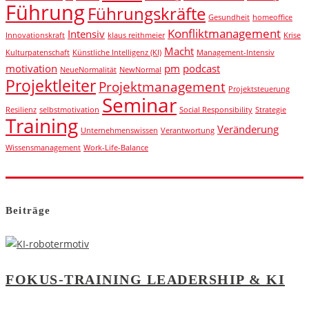
Führung
Führungskräfte
Gesundheit
homeoffice
Konfliktmanagement
Intensiv
Innovationskraft
klaus reithmeier
Krise
Macht
Kulturpatenschaft
Künstliche Intelligenz (KI)
Management-Intensiv
motivation
pm
podcast
NeueNormalität
NewNormal
Projektleiter
Projektmanagement
Projektsteuerung
Seminar
Resilienz
selbstmotivation
Social Responsibility
Strategie
Training
Veränderung
Unternehmenswissen
Verantwortung
Wissensmanagement
Work-Life-Balance
Beiträge
FOKUS-TRAINING LEADERSHIP & KI