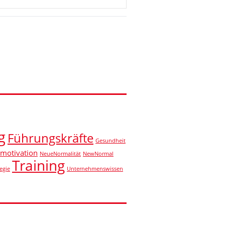
g
Führungskräfte
Gesundheit
motivation
NeueNormalität
NewNormal
Training
egie
Unternehmenswissen