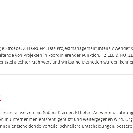
Antje Stroebe. ZIELGRUPPE Das Projektmanagement Intensiv wendet s
rbeitende von Projekten in koordinierender Funktion. ZIELE & NUT
so entsteht echter Mehrwert und wirksame Methoden wurden kenneng
I
sam einsetzen mit Sabine Kierner. KI liefert Antworten. Führung s
sen in Unternehmen entsteht, genutzt und weitergegeben wird. Org
winnen entscheidende Vorteile: schnellere Entscheidungen, besse