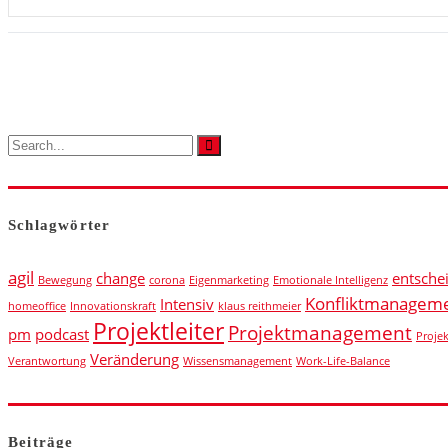
Schlagwörter
agil
change
entsche
Bewegung
corona
Eigenmarketing
Emotionale Intelligenz
Konfliktmanagem
Intensiv
homeoffice
Innovationskraft
klaus reithmeier
Projektleiter
Projektmanagement
pm
podcast
Proje
Veränderung
Verantwortung
Wissensmanagement
Work-Life-Balance
Beiträge