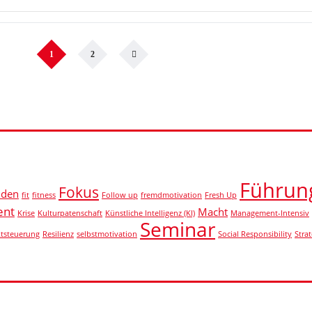
1
2
Führun
Fokus
iden
fit
fitness
Follow up
fremdmotivation
Fresh Up
ent
Macht
Krise
Kulturpatenschaft
Künstliche Intelligenz (KI)
Management-Intensiv
Seminar
ktsteuerung
Resilienz
selbstmotivation
Social Responsibility
Strat