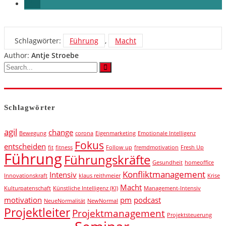
Schlagwörter:
Führung
,
Macht
Author:
Antje Stroebe
Schlagwörter
agil
change
Bewegung
corona
Eigenmarketing
Emotionale Intelligenz
Fokus
entscheiden
fit
fitness
Follow up
fremdmotivation
Fresh Up
Führung
Führungskräfte
Gesundheit
homeoffice
Konfliktmanagement
Intensiv
Innovationskraft
klaus reithmeier
Krise
Macht
Kulturpatenschaft
Künstliche Intelligenz (KI)
Management-Intensiv
motivation
pm
podcast
NeueNormalität
NewNormal
Projektleiter
Projektmanagement
Projektsteuerung