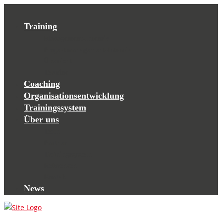
Training
Management-Intensiv
Projektmanagement-Intensiv
Übersicht
Termine
Coaching
Organisationsentwicklung
Trainingssystem
Über uns
Team
Partner
Trainingssystem
Referenzen
Kontakt
News