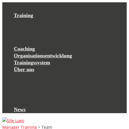
Training
Management-Intensiv
Projektmanagement-Intensiv
Übersicht
Termine
Coaching
Organisationsentwicklung
Trainingssystem
Über uns
Team
Partner
Trainingssystem
Referenzen
Kontakt
News
Manager Training
>
Team