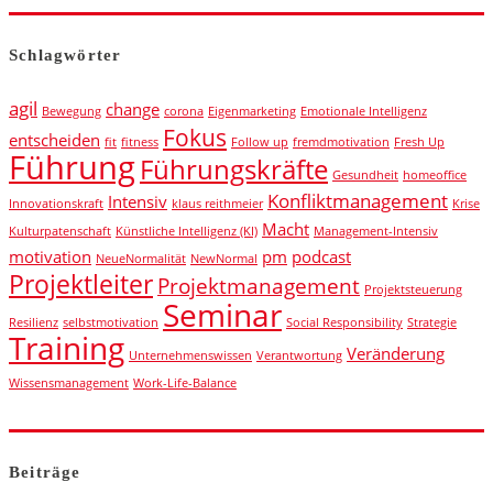
Schlagwörter
agil
change
Bewegung
corona
Eigenmarketing
Emotionale Intelligenz
Fokus
entscheiden
fit
fitness
Follow up
fremdmotivation
Fresh Up
Führung
Führungskräfte
Gesundheit
homeoffice
Konfliktmanagement
Intensiv
Innovationskraft
klaus reithmeier
Krise
Macht
Kulturpatenschaft
Künstliche Intelligenz (KI)
Management-Intensiv
motivation
pm
podcast
NeueNormalität
NewNormal
Projektleiter
Projektmanagement
Projektsteuerung
Seminar
Resilienz
selbstmotivation
Social Responsibility
Strategie
Training
Veränderung
Unternehmenswissen
Verantwortung
Wissensmanagement
Work-Life-Balance
Beiträge