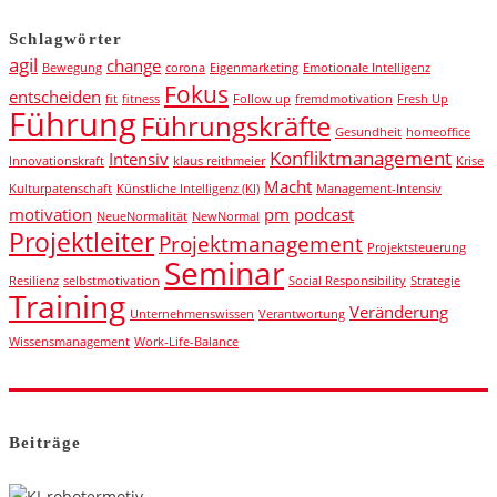
Schlagwörter
agil
change
Bewegung
corona
Eigenmarketing
Emotionale Intelligenz
Fokus
entscheiden
fit
fitness
Follow up
fremdmotivation
Fresh Up
Führung
Führungskräfte
Gesundheit
homeoffice
Konfliktmanagement
Intensiv
Innovationskraft
klaus reithmeier
Krise
Macht
Kulturpatenschaft
Künstliche Intelligenz (KI)
Management-Intensiv
motivation
pm
podcast
NeueNormalität
NewNormal
Projektleiter
Projektmanagement
Projektsteuerung
Seminar
Resilienz
selbstmotivation
Social Responsibility
Strategie
Training
Veränderung
Unternehmenswissen
Verantwortung
Wissensmanagement
Work-Life-Balance
Beiträge