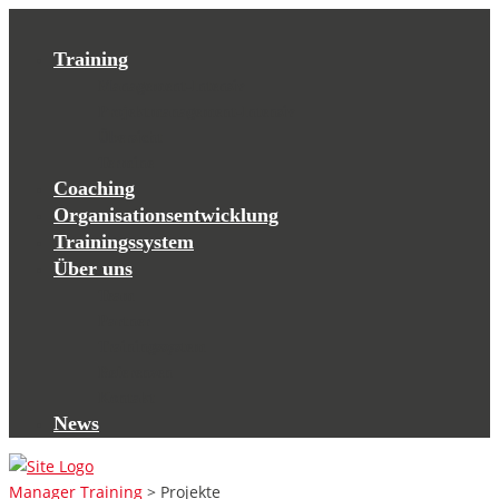
Training
Management-Intensiv
Projektmanagement-Intensiv
Übersicht
Termine
Coaching
Organisationsentwicklung
Trainingssystem
Über uns
Team
Partner
Trainingssystem
Referenzen
Kontakt
News
Manager Training
>
Projekte