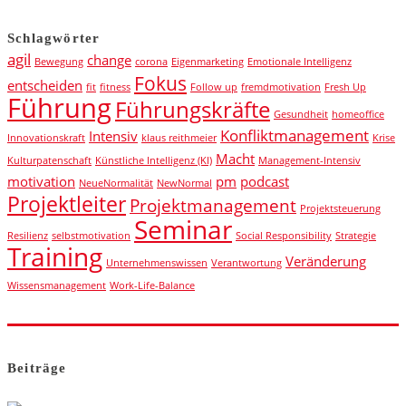
Schlagwörter
agil
change
Bewegung
corona
Eigenmarketing
Emotionale Intelligenz
Fokus
entscheiden
fit
fitness
Follow up
fremdmotivation
Fresh Up
Führung
Führungskräfte
Gesundheit
homeoffice
Konfliktmanagement
Intensiv
Innovationskraft
klaus reithmeier
Krise
Macht
Kulturpatenschaft
Künstliche Intelligenz (KI)
Management-Intensiv
motivation
pm
podcast
NeueNormalität
NewNormal
Projektleiter
Projektmanagement
Projektsteuerung
Seminar
Resilienz
selbstmotivation
Social Responsibility
Strategie
Training
Veränderung
Unternehmenswissen
Verantwortung
Wissensmanagement
Work-Life-Balance
Beiträge