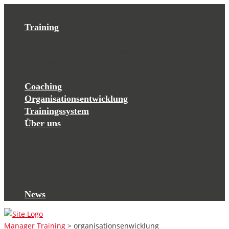
Training
Management-Intensiv
Projektmanagement-Intensiv
Übersicht
Termine
Coaching
Organisationsentwicklung
Trainingssystem
Über uns
Team
Partner
Trainingssystem
Referenzen
Kontakt
News
Manager Training
>
organisationsenwicklung