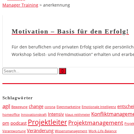
Manager Training
>
anerkennung
Motivation – Basis für den Erfolg!
Für den beruflichen und privaten Erfolg spielt die persönli
Workshop Selbst- und Fremdmotivation“ erhalten und erarbe
Schlagwörter
agil
change
entsche
Bewegung
corona
Eigenmarketing
Emotionale Intelligenz
Konfliktmanagem
Intensiv
homeoffice
Innovationskraft
klaus reithmeier
Projektleiter
Projektmanagement
pm
podcast
Proje
Veränderung
Verantwortung
Wissensmanagement
Work-Life-Balance