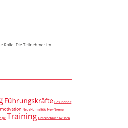
e Rolle. Die Teilnehmer im
g
Führungskräfte
Gesundheit
motivation
NeueNormalität
NewNormal
Training
egie
Unternehmenswissen