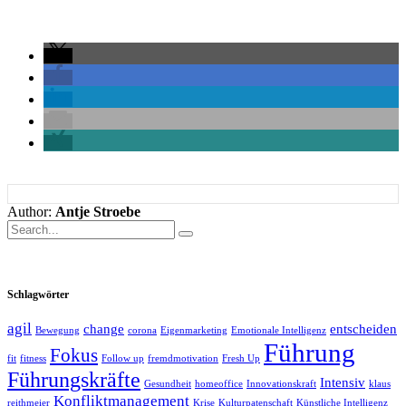
Author:
Antje Stroebe
Schlagwörter
agil
change
entscheiden
Bewegung
corona
Eigenmarketing
Emotionale Intelligenz
Führung
Fokus
fit
fitness
Follow up
fremdmotivation
Fresh Up
Führungskräfte
Intensiv
Gesundheit
homeoffice
Innovationskraft
klaus
Konfliktmanagement
reithmeier
Krise
Kulturpatenschaft
Künstliche Intelligenz