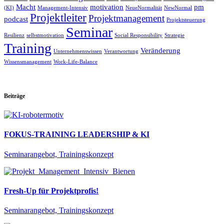
Macht
motivation
pm
(KI)
Management-Intensiv
NeueNormalität
NewNormal
Projektleiter
Projektmanagement
podcast
Projektsteuerung
Seminar
Resilienz
selbstmotivation
Social Responsibility
Strategie
Training
Veränderung
Unternehmenswissen
Verantwortung
Wissensmanagement
Work-Life-Balance
Beiträge
FOKUS-TRAINING LEADERSHIP & KI
Seminarangebot, Trainingskonzept
Fresh-Up für Projektprofis!
Seminarangebot, Trainingskonzept