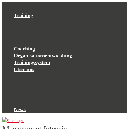
Training
Management-Intensiv
Projektmanagement-Intensiv
Übersicht
Termine
Coaching
Organisationsentwicklung
Trainingssystem
Über uns
Team
Partner
Trainingssystem
Referenzen
Kontakt
News
Management-Intensiv