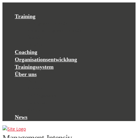
Training
Management-Intensiv
Projektmanagement-Intensiv
Übersicht
Termine
Coaching
Organisationsentwicklung
Trainingssystem
Über uns
Team
Partner
Trainingssystem
Referenzen
Kontakt
News
Management-Intensiv