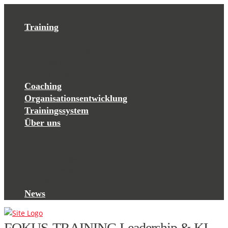
Training
Management-Intensiv
Projektmanagement-Intensiv
Übersicht
Termine
Coaching
Organisationsentwicklung
Trainingssystem
Über uns
Team
Partner
Trainingssystem
Referenzen
Kontakt
News
FOKUS-TRAINING Leadership & KI