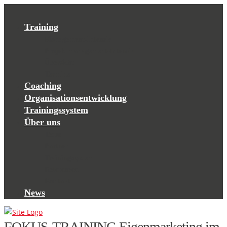
Training
Management-Intensiv
Projektmanagement-Intensiv
Übersicht
Termine
Coaching
Organisationsentwicklung
Trainingssystem
Über uns
Team
Partner
Trainingssystem
Referenzen
Kontakt
News
FOKUS-TRAINING Eigenmarketing im